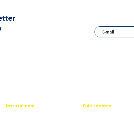
etter
o
Institucional
Fale conosco
Parcerias
(21) 98522 6481
Covid-19